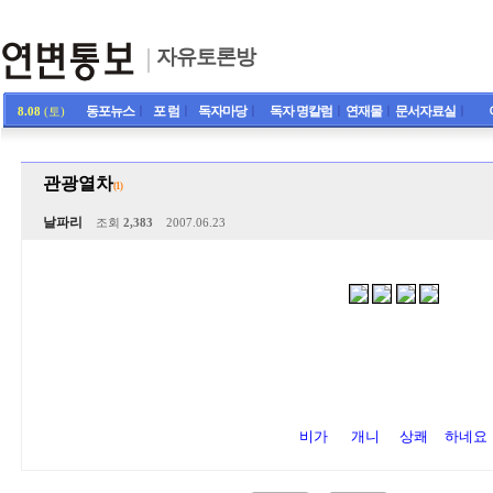
자유토론방
동포뉴스
ㅣ
포 럼
ㅣ
독자마당
ㅣ
독자 명칼럼
ㅣ
연재물
ㅣ
문서자료실
ㅣ
8.08
(토)
관광열차
(1)
날파리
조회
2,383
2007.06.23
비가 개니 상쾌 하네요