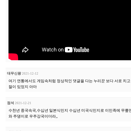
대무신왕
2021-12-12
여기 연통에서도 게임속처럼 정상적인 댓글을 다는 누리꾼 보다 서로 치고
절이 있었지 아마
점석
2021-12-21
수천년 중국속국,수십년 일본식민지 수십년 미국식민지로 이민족에 무릎
와 주댕이로 우주강국이더라,,