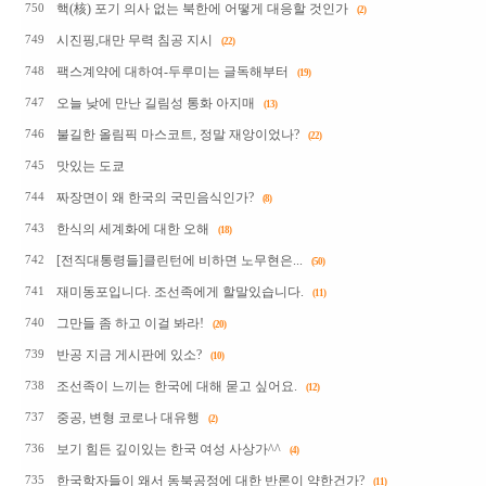
핵(核) 포기 의사 없는 북한에 어떻게 대응할 것인가
750
(2)
시진핑,대만 무력 침공 지시
749
(22)
팩스계약에 대하여-두루미는 글독해부터
748
(19)
오늘 낮에 만난 길림성 통화 아지매
747
(13)
불길한 올림픽 마스코트, 정말 재앙이었나?
746
(22)
맛있는 도쿄
745
짜장면이 왜 한국의 국민음식인가?
744
(8)
한식의 세계화에 대한 오해
743
(18)
[전직대통령들]클린턴에 비하면 노무현은...
742
(50)
재미동포입니다. 조선족에게 할말있습니다.
741
(11)
그만들 좀 하고 이걸 봐라!
740
(20)
반공 지금 게시판에 있소?
739
(10)
조선족이 느끼는 한국에 대해 묻고 싶어요.
738
(12)
중공, 변형 코로나 대유행
737
(2)
보기 힘든 깊이있는 한국 여성 사상가^^
736
(4)
한국학자들이 왜서 동북공정에 대한 반론이 약한건가?
735
(11)