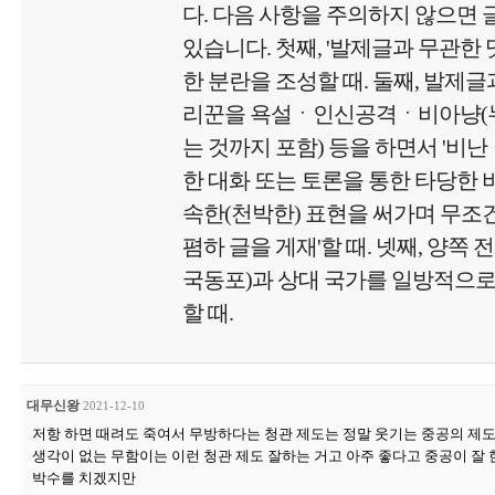
다. 다음 사항을 주의하지 않으면
있습니다. 첫째, '발제글과 무관한
한 분란을 조성할 때. 둘째, 발제글
리꾼을 욕설ㆍ인신공격ㆍ비아냥(
는 것까지 포함) 등을 하면서 '비난
한 대화 또는 토론을 통한 타당한 비
속한(천박한) 표현을 써가며 무
폄하 글을 게재'할 때. 넷째, 양쪽 
국동포)과 상대 국가를 일방적으로
할 때.
대무신왕
2021-12-10
저항 하면 때려도 죽여서 무방하다는 청관 제도는 정말 웃기는 중공의 제
생각이 없는 무함이는 이런 청관 제도 잘하는 거고 아주 좋다고 중공이 잘
박수를 치겠지만