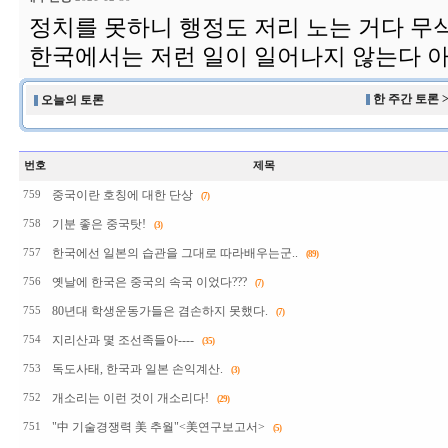
정치를 못하니 행정도 저리 노는 거다 무
한국에서는 저런 일이 일어나지 않는다 
한 주간 토론 
오늘의 토론
번호
제목
중국이란 호칭에 대한 단상
759
(7)
기분 좋은 중국탓!
758
(3)
한국에선 일본의 습관을 그대로 따라배우는군..
757
(89)
옛날에 한국은 중국의 속국 이었다???
756
(7)
80년대 학생운동가들은 겸손하지 못했다.
755
(7)
지리산과 몇 조선족들아----
754
(35)
독도사태, 한국과 일본 손익계산.
753
(3)
개소리는 이런 것이 개소리다!
752
(29)
"中 기술경쟁력 美 추월"<美연구보고서>
751
(5)