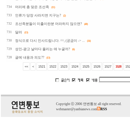
머리에 총 맞은 조선족
734
(11)
인류가 당장 사라지면 지구는?
733
(2)
조선족분들이 미출이란분 머라하지 않으면?
732
(40)
달러
731
(13)
정식으로 다시 인사드립니다. ^^; (궁금이 -> ...
730
(34)
성인-광고 날마다 올리는 애 누굴까?
729
(6)
글에 내용과 의도??
728
(13)
<<
<
1521
1522
1523
1524
1525
1526
1527
1528
15
C
o
pyright
ⓒ
2006 연변통보 all right reserved.
webmaster@yanbianews.com
RSS