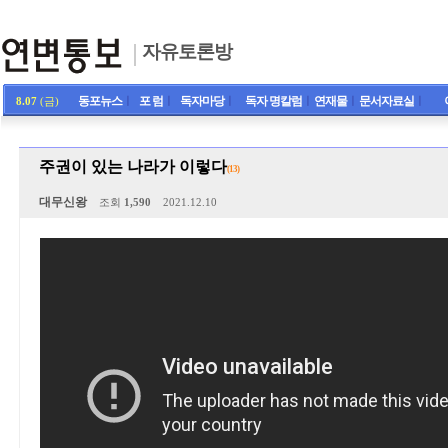
자유토론방
동포뉴스
ㅣ
포 럼
ㅣ
독자마당
ㅣ
독자 명칼럼
ㅣ
연재물
ㅣ
문서자료실
ㅣ
8.07
(금)
주권이 있는 나라가 이렇다
(13)
대무신왕
조회
1,590
2021.12.10