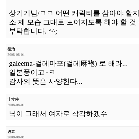
상기기님/ㅋㅋ 어떤 캐릭터를 삼아야 할지
소 제 모습 그대로 보여지도록 해야 할 것
부탁합니다. ^^;
德治
2008-08-01
galeema-걸레마포(걸레麻袍) 로 해라...
일본풍이고~ㅋ
감사의 뜻은 사양한다...
十常侍
2008-08-01
닉이 그래서 여자로 착각하겠수
반효
2008-08-01