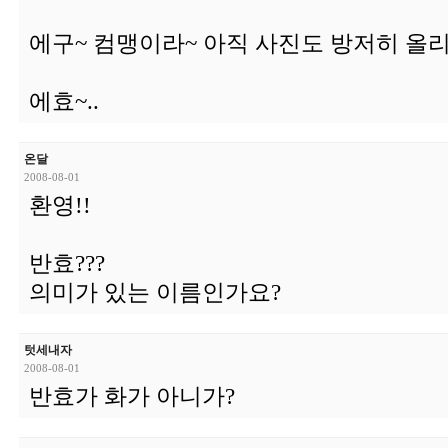
에구~ 컴맹이라~ 아직 사진도 방저히 올리
에효~..
온달
2008-08-01
환영!!
반효???
의미가 있는 이름인가요?
텃세내자
2008-08-01
반효가 화가 아니가?