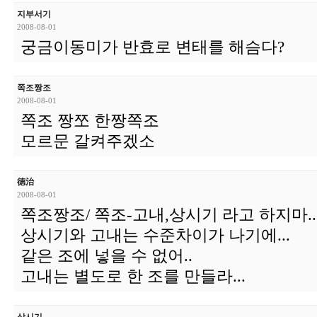
지부서기
2008-08-01
궁금이동미가 반효로 변태를 해슴다?
쪽조짱조
2008-08-01
쪽조 짱쪼 한짱쪽조
모르문 갈켜주겠소
德治
2008-08-01
쪽조짱조/ 쪽조-고내,상시기 라고 하지마..
상시기와 고내는 수준차이가 나기에...
같은 조에 넣을 수 없어..
고내는 별도로 한 조를 만들라...