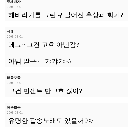
텃세내자
2008-08-01
해바라기를 그린 귀떨어진 추상파 화가?
서해
2008-08-01
에그~ 그건 고흐 아닌감?
아님 말구~.. 캬캬캬~//
해족조족
2008-08-01
그건 빈센트 반고흐 잖아?
해족조족
2008-08-01
유명한 팝송노래도 있을꺼야?