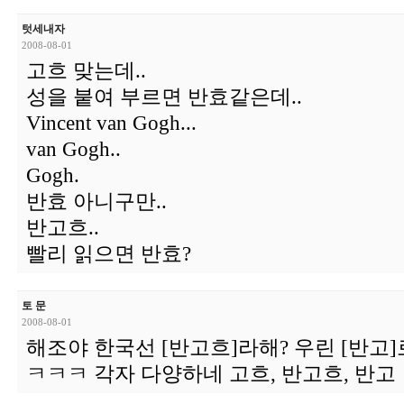
텃세내자
2008-08-01
고흐 맞는데..
성을 붙여 부르면 반효같은데..
Vincent van Gogh...
van Gogh..
Gogh.
반효 아니구만..
반고흐..
빨리 읽으면 반효?
토 문
2008-08-01
해조야 한국선 [반고흐]라해? 우린 [반고
ㅋㅋㅋ 각자 다양하네 고흐, 반고흐, 반고