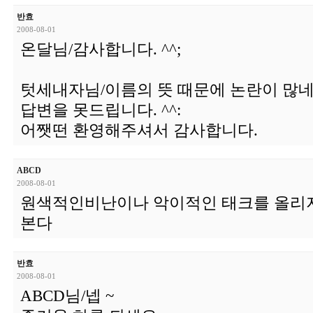
반효
2008-08-01
온달님/감사합니다. ^^;
텃세내자님/이름의 뜻 때문에 논란이 많네
답변을 못드립니다. ^^:
어쨋떤 환영해주셔서 감사합니다.
ABCD
2008-08-01
원색적인비난이나 악이적인 태크를 올리지
본다
반효
2008-08-01
ABCD님/넵 ~