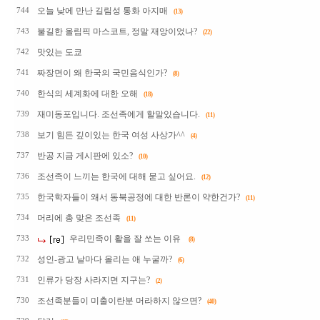
오늘 낮에 만난 길림성 통화 아지매
744
(13)
불길한 올림픽 마스코트, 정말 재앙이었나?
743
(22)
맛있는 도쿄
742
짜장면이 왜 한국의 국민음식인가?
741
(8)
한식의 세계화에 대한 오해
740
(18)
재미동포입니다. 조선족에게 할말있습니다.
739
(11)
보기 힘든 깊이있는 한국 여성 사상가^^
738
(4)
반공 지금 게시판에 있소?
737
(10)
조선족이 느끼는 한국에 대해 묻고 싶어요.
736
(12)
한국학자들이 왜서 동북공정에 대한 반론이 약한건가?
735
(11)
머리에 총 맞은 조선족
734
(11)
우리민족이 활을 잘 쏘는 이유
733
(8)
성인-광고 날마다 올리는 애 누굴까?
732
(6)
인류가 당장 사라지면 지구는?
731
(2)
조선족분들이 미출이란분 머라하지 않으면?
730
(40)