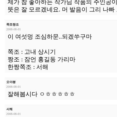
제가 참 좋아하는 작가님 작품의 주인공이
뚯은 잘 모르겠네요. 머 발음이 그리 나빠
쪽쪼짱조
2008-08-01
이 여섯멍 조심하문..되겠쑤구마
쪽조 : 고내 상시기
짱조 : 잠언 홍길동 가리마
한짱쪽조 : 서해
오야붕
2008-08-01
잘해봅시다 ㅇㅎㅎㅎㅎㅎ
서해
2008-08-01