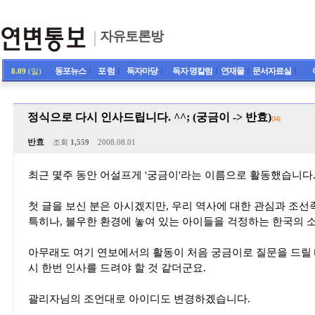
자유토론방
동포뉴스
ㅣ
포 럼
ㅣ
독자마당
ㅣ
독자 명칼럼
ㅣ
연재물
ㅣ
문서자료실
ㅣ
8.09
(일)
정식으로 다시 인사드립니다. ^^; (궁금이 -> 반효)
(34)
반효
조회
1,559
2008.08.01
최근 몇주 동안 어설프게 '궁금이'라는 이름으로 활동했습니다
첫 글을 보신 분은 아시겠지만, 우리 역사에 대한 관심과 조선
특히나, 불우한 환경에 놓여 있는 아이들을 걱정하는 한국의 
아무래도 여기 연보에서의 활동이 처음 궁금이로 질문을 드릴 때
시 한번 인사를 드려야 할 것 같더군요.
괄리자님의 조언대로 아이디도 변경하겠습니다.