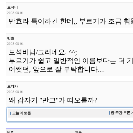
보석비
2008-08-01
반효라 특이하긴 한데,, 부르기가 조금 힘
반효
2008-08-01
보석비님/그러네요. ^^;
부르기가 쉽고 일반적인 이름보다는 더 기
어쨋던, 앞으로 잘 부탁합니다....
보다가
2008-08-01
왜 갑자기 "반고"가 떠오를까?
한 주간 토론 
오늘의 토론
번호
제목