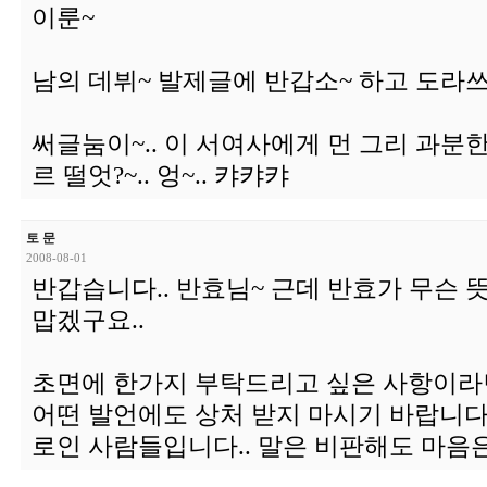
이룬~
남의 데뷔~ 발제글에 반갑소~ 하고 도라쓰
써글눔이~.. 이 서여사에게 먼 그리 과분
르 떨엇?~.. 엉~.. 캬캬캬
토 문
2008-08-01
반갑습니다.. 반효님~ 근데 반효가 무슨 
맙겠구요..
초면에 한가지 부탁드리고 싶은 사항이라면
어떤 발언에도 상처 받지 마시기 바랍니다..
로인 사람들입니다.. 말은 비판해도 마음은 