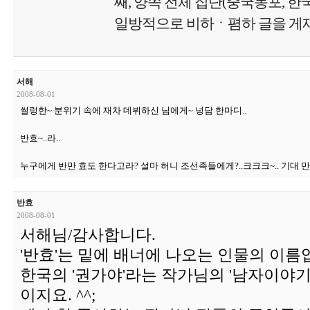
째, 양쪽 전체 집단(중국동포, 
일방적으로 비하ㆍ폄하 글을 게재
서해
2008-08-01
썰렁한~ 분위기 속에 재차 데뷔하신 님에게~ 넝담 한마디..
반효~..라..
누구에게 반만 효도 한다고라? 설마 허니 조선족들에게?..크크크~.. 기대 만
반효
2008-08-01
서해님/감사합니다.
'반효'는 밑에 배너에 나오는 인물의 이름
한국의 '권가야'라는 작가님의 '남자이야
이지요. ^^;