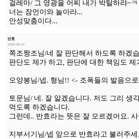
걸레마/ 그 영광을 어찌 내가 박탈하랴~
너는 잠언이와 놀아라...
안성맞춤이다...
반효
2008-08-01
쪽조짱조님/네 잘 판단해서 하도록 하겠습
판단도 제가 하고, 판단에 대한 책임도 제가
오양봉님/넵. 형님!! <- 조폭들의 발음으로~ 
토문님/ 네. 잘 알겠습니다. 저도 그리 
먹도록 하겠습니다.
그런데.. 반효라는 뜻은 잘 모르겠어요. 사람
지부서기님/넵 앞으로 반효라고 불러주세요.