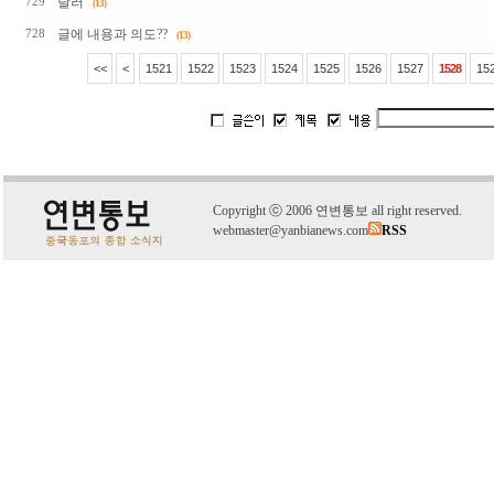
달러
729
(13)
글에 내용과 의도??
728
(13)
<<
<
1521
1522
1523
1524
1525
1526
1527
1528
15
C
o
pyright
ⓒ
2006 연변통보 all right reserved.
webmaster@yanbianews.com
RSS