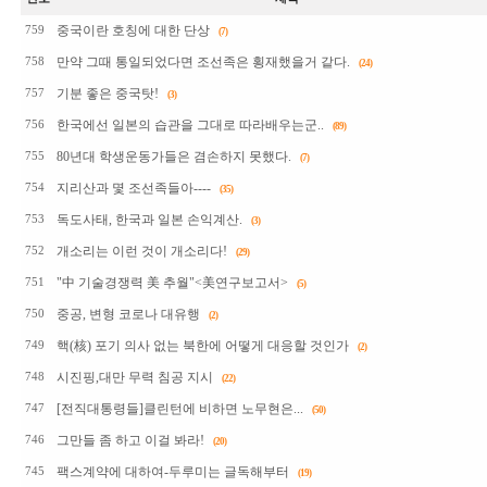
중국이란 호칭에 대한 단상
759
(7)
만약 그때 통일되었다면 조선족은 횡재했을거 같다.
758
(24)
기분 좋은 중국탓!
757
(3)
한국에선 일본의 습관을 그대로 따라배우는군..
756
(89)
80년대 학생운동가들은 겸손하지 못했다.
755
(7)
지리산과 몇 조선족들아----
754
(35)
독도사태, 한국과 일본 손익계산.
753
(3)
개소리는 이런 것이 개소리다!
752
(29)
"中 기술경쟁력 美 추월"<美연구보고서>
751
(5)
중공, 변형 코로나 대유행
750
(2)
핵(核) 포기 의사 없는 북한에 어떻게 대응할 것인가
749
(2)
시진핑,대만 무력 침공 지시
748
(22)
[전직대통령들]클린턴에 비하면 노무현은...
747
(50)
그만들 좀 하고 이걸 봐라!
746
(20)
팩스계약에 대하여-두루미는 글독해부터
745
(19)