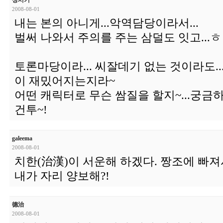
상시기
2008-08-01
내는 본의 아니게...악역담당이라서...
벌써 나와서 주의를 주는 삼덜도 잇고...
토론마당이라... 씨잘데기 없는 것이라도.
이 재밌어지는지라~
어떤 캐릭터로 무슨 쌈질을 할지~...궁금하
건투~!
galeema
2008-08-01
치한(治漢)이 서운해 하겠다. 짱조에 빠져
내가 자리 양보해?!
德治
2008-08-01