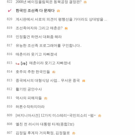
2008년 베이징올림픽은 동북공정 결정판?
822
(1)
한국인 조선족 다 문재다
(2)
게시판에서 서로의 의견이 평행선을 가더라도 상대방을 ...
820
조선족여자와 그리고 매춘은?
819
(6)
인정할건 하면서 대화좀 해라
818
유능한 조선족 프로그래머를 구인합니다..
817
매춘이라 웃기고 자빠졌네
816
매춘이라 웃기고 자빠졌네
815
호주의 추한 한국인들
814
(6)
중국에서의 대형식당 사업... 무서운 중국
813
(4)
활기띤 공안수사
812
역사의 피해자들
811
(1)
허튼수작하지마라
810
[버지니아사건] 12가지 미스테리=국민의소리 =펌=
809
(1)
옐친 전 러시아 대통령 타계(종합2보)
808
김정일 후계자 거의확정, 김정철로
807
(1)