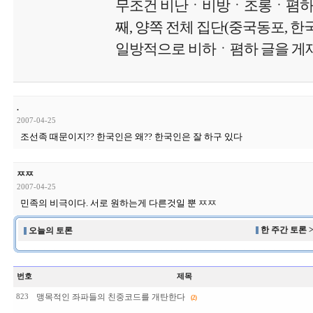
무조건 비난ㆍ비방ㆍ조롱ㆍ폄하 글
째, 양쪽 전체 집단(중국동포, 
일방적으로 비하ㆍ폄하 글을 게재
.
2007-04-25
조선족 때문이지?? 한국인은 왜?? 한국인은 잘 하구 있다
ㅉㅉ
2007-04-25
민족의 비극이다. 서로 원하는게 다른것일 뿐 ㅉㅉ
한 주간 토론 
오늘의 토론
번호
제목
맹목적인 좌파들의 친중코드를 개탄한다
823
(2)