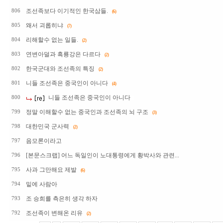
조선족보다 이기적인 한국삼들.
806
(6)
왜서 괴롭히냐
805
(7)
리해할수 없는 일들.
804
(2)
연변아덜과 흑룡강은 다르다
803
(2)
한국군대와 조선족의 특징
802
(2)
니들 조선족은 중국인이 아니다
801
(4)
니들 조선족은 중국인이 아니다
800
정말 이해할수 없는 중국인과 조선족의 뇌 구조
799
(3)
대한민국 군사력
798
(2)
음모론이라고
797
[본문스크랩] 어느 독일인이 노대통령에게 황박사와 관련...
796
사과 그만해요 제발
795
(6)
밑에 사람아
794
조 승희를 측은히 생각 하자
793
조선족이 변해온 리유
792
(2)