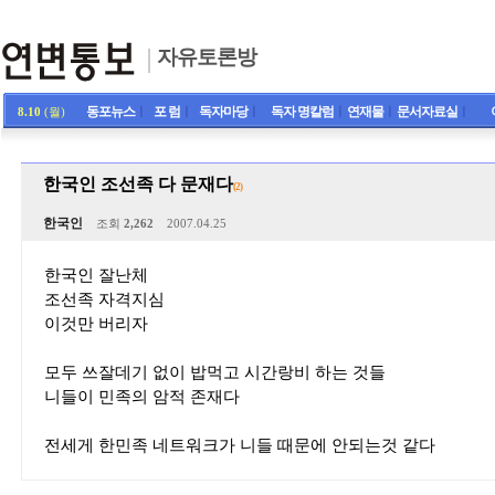
자유토론방
동포뉴스
ㅣ
포 럼
ㅣ
독자마당
ㅣ
독자 명칼럼
ㅣ
연재물
ㅣ
문서자료실
ㅣ
8.10
(월)
한국인 조선족 다 문재다
(2)
한국인
조회
2,262
2007.04.25
한국인 잘난체
조선족 자격지심
이것만 버리자
모두 쓰잘데기 없이 밥먹고 시간랑비 하는 것들
니들이 민족의 암적 존재다
전세게 한민족 네트워크가 니들 때문에 안되는것 같다