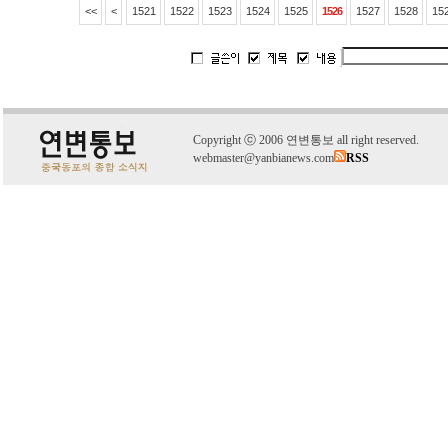
<<
<
1521
1522
1523
1524
1525
1526
1527
1528
15
C
o
pyright
ⓒ
2006 연변통보 all right reserved.
webmaster@yanbianews.com
RSS