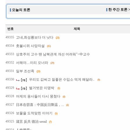
한 주간 토론 
오늘의 토론
번호
제목
고내,최성룡보다 더 낫다
49335
(21)
촛불시위 사망자설
49334
(15)
상호주의 고수 땐 남북관계 개선 어려워"<中교수
49333
서해야....이리 오너라
49332
(29)
일부 조선족
49331
(21)
우리도 값싸고 질좋은 수입소 먹게 해달라..
49330
(9)
벌거벗은 이명박
49329
(1)
어제의 용사들이 다시 뭉쳤다
49328
(4)
日本在窃喜：中国反日降温，...
49327
(4)
보물을 도적맞힌 이야기
49326
(5)
箴言 反共 德治 seoul
49325
(7)
49324