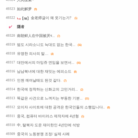
人肉搜索~
如此解梦
49323
(9)
金老师글이 왜 웃기는가?
49322
(5)
隱者
南朝鲜人在中国被厌থ...
49320
(7)
범도 시라소니도 늑대도 없는 한국...
49319
(56)
유명한 의사의 말....
49318
(4)
대만에서의 마잉쥬 연임을 보면서...
49317
(16)
남남북녀에 대한 재밋는 에피소드
49316
(8)
인젠 깨여날때도 된것 같다.
49315
(7)
한국에 정착하는 신화교의 고민거리...
49314
(2)
똑같은 사건으로 느껴지는 부동한 기분...
49313
(11)
모이자 사이트에 대한 공격은 한국인들의 소행입니다..
49312
(8)
중국, 컴퓨터 바이러스 제작자에 4년형
49311
(5)
中, 탈북자 도운 재미한인 4년만에 석방
49310
중국의 노동분쟁 조정/ 실제 사례
49309