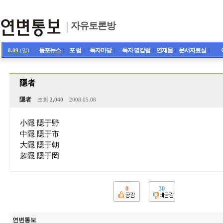
자유토론방
동포뉴스
ㅣ
포 럼
ㅣ
독자마당
ㅣ
독자 명칼럼
ㅣ
연재물
ㅣ
문서자료실
ㅣ
8.09
(일)
隱者
隱者
조회
2,040
2008.05.08
小隱 隱于野
中隱 隱于市
大隱 隱于朝
超隱 隱于罔
0
30
연변통보