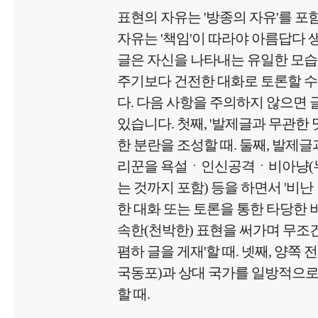
표현의 자유는 '방종의 자유'를 포
자유는 '책임'이 따라야 아름답다
글은 자신을 나타내는 유일한 모
주기보다 건전한 대화로 토론할 수
다. 다음 사항을 주의하지 않으면
있습니다. 첫째, '발제글과 무관한
한 분란을 조성할 때. 둘째, 발제글
리꾼을 욕설ㆍ인신공격ㆍ비아냥(
는 것까지 포함) 등을 하면서 '비난
한 대화 또는 토론을 통한 타당한 비
속한(천박한) 표현을 써가며 무
폄하 글을 게재'할 때. 넷째, 양쪽 
국동포)과 상대 국가를 일방적으로
할 때.