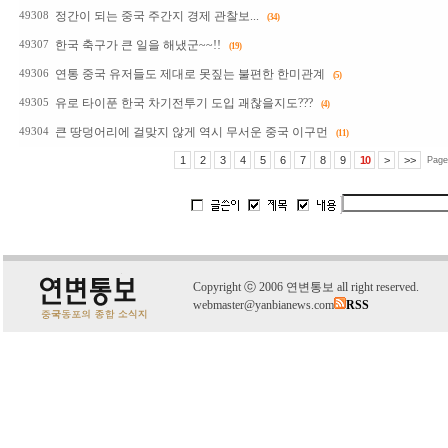
정간이 되는 중국 주간지 경제 관찰보...
49308
(34)
한국 축구가 큰 일을 해냈군~~!!
49307
(19)
연통 중국 유저들도 제대로 못짚는 불편한 한미관계
49306
(5)
유로 타이푼 한국 차기전투기 도입 괘찮을지도???
49305
(4)
큰 땅덩어리에 걸맞지 않게 역시 무서운 중국 이구먼
49304
(11)
1
2
3
4
5
6
7
8
9
10
>
>>
Page
C
o
pyright
ⓒ
2006 연변통보 all right reserved.
webmaster@yanbianews.com
RSS