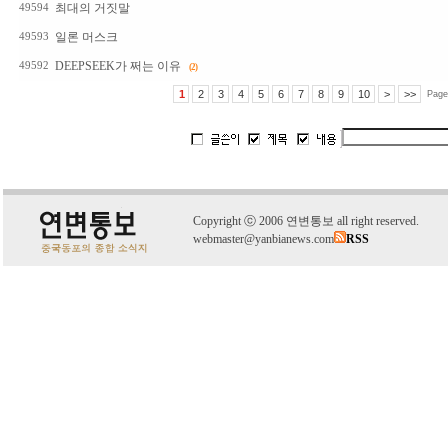
최대의 거짓말
49594
일론 머스크
49593
DEEPSEEK가 쩌는 이유
49592
(2)
1
2
3
4
5
6
7
8
9
10
>
>>
Page
C
o
pyright
ⓒ
2006 연변통보 all right reserved.
webmaster@yanbianews.com
RSS