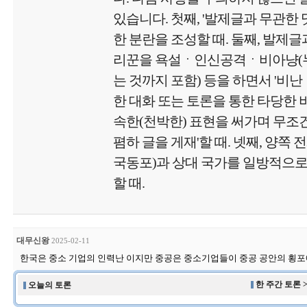
있습니다. 첫째, '발제글과 무관한
한 분란을 조성할 때. 둘째, 발제글
리꾼을 욕설ㆍ인신공격ㆍ비아냥(
는 것까지 포함) 등을 하면서 '비난
한 대화 또는 토론을 통한 타당한 비
속한(천박한) 표현을 써가며 무
폄하 글을 게재'할 때. 넷째, 양쪽 
국동포)과 상대 국가를 일방적으로
할 때.
대무신왕
2025-02-11
한국은 중소 기업의 인력난 이지만 중공은 중소기업들이 중공 공안의 횡
한 주간 토론 
오늘의 토론