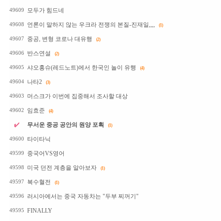
모두가 힘드네
49609
언론이 말하지 않는 우크라 전쟁의 본질-진재일,,,,
49608
(1)
중공, 변형 코로나 대유행
49607
(2)
반스연설
49606
(2)
샤오홍슈(레드노트)에서 한국인 놀이 유행
49605
(4)
나타2
49604
(3)
머스크가 이번에 집중해서 조사할 대상
49603
임효준
49602
(4)
무서운 중공 공안의 원양 포획
(1)
타이타닉
49600
중국어VS영어
49599
미국 던전 계층을 알아보자
49598
(1)
복수혈전
49597
(1)
러시아에서는 중국 자동차는 "두부 찌꺼기"
49596
FINALLY
49595