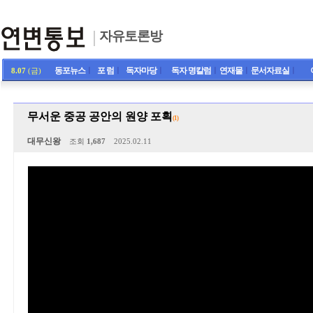
자유토론방
동포뉴스
ㅣ
포 럼
ㅣ
독자마당
ㅣ
독자 명칼럼
ㅣ
연재물
ㅣ
문서자료실
ㅣ
8.07
(금)
무서운 중공 공안의 원양 포획
(1)
대무신왕
조회
1,687
2025.02.11