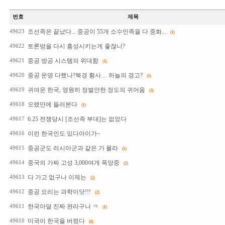
번호
제목
조선족은 끝났다... 중공이 55개 소수민족을 다 중화...
49623
(1)
토론방을 다시 흥성시키는게 좋잖니?
49622
중공 방공 시스템의 위대함
49621
(1)
중공 운명 다했나?북경 황사… 하늘의 경고?
49620
(1)
귀여운 한국, 영원히 정벌안한 정도의 귀어움
49619
(3)
오랬만에 들러본다
49618
(1)
6.25 전쟁당시 [조선족 부대]는 없었다
49617
이런 한국인도 있다아이가~
49616
중공군도 러시아군과 같은 가 몰라
49615
(1)
중국의 가짜 고성 3,000여개 폭망중
49614
(2)
다 가고 없구나 이제는
49613
(2)
중공 요리는 과학이닷!!!
49612
(2)
한국아덜 진짜 완라구나 ㅋ
49611
(1)
미국이 한국을 버렸다
49610
(4)