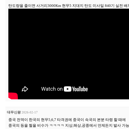
탄도량을 줄이면 사거리3000Km 현무5 지대지 탄도 미사일 840기 실전 배치
대무신왕
2026-02-17
중국 전역이 한국의 현무5,6,7 타격권에 중국이 속국의 본분 타령 할 때에
중국의 등을 찔을 비수가 ㅋㅋㅋㅋ 지상,해상,공중에서 언제든지 발사 가