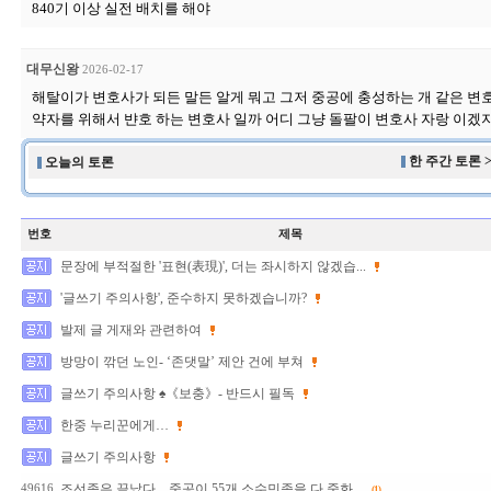
840기 이상 실전 배치를 해야
대무신왕
2026-02-17
해탈이가 변호사가 되든 말든 알게 뭐고 그저 중공에 충성하는 개 같은 변
약자를 위해서 뱐호 하는 변호사 일까 어디 그냥 돌팔이 변호사 자랑 이겠
한 주간 토론 
오늘의 토론
번호
제목
문장에 부적절한 '표현(表現)', 더는 좌시하지 않겠습...
'글쓰기 주의사항', 준수하지 못하겠습니까?
발제 글 게재와 관련하여
방망이 깎던 노인- ‘존댓말’ 제안 건에 부쳐
글쓰기 주의사항 ♠《보충》- 반드시 필독
한중 누리꾼에게…
글쓰기 주의사항
조선족은 끝났다... 중공이 55개 소수민족을 다 중화...
49616
(1)