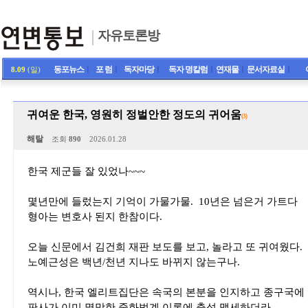
자유토론방
동포뉴스
ㅣ
포 럼
ㅣ
독자마당
ㅣ
독자 명칼럼
ㅣ
연재물
ㅣ
문서자료실
ㅣ
8.09
(일)
귀여운 한국, 영원히 정벌안한 정도의 귀어움
(3)
해탈
조회
890
2026.01.28
한국 제군들 잘 있었나~~~
몇년만에 들렀는지 기억이 가물가물. 10년은 넘은거 가트다
형아는 변호사 된지 한참이다.
오늘 신문에서 김건희 재판 보도를 보고, 놀라고 또 귀여웠다.
노예근성은 백년/천년 지나도 바뀌지 않는구나.
역시나, 한국 엘리트집단은 속국의 본분을 인지하고 종구국에 
판사가 이미 멸망한 중화법계 이론에 충성 맹세하더라....