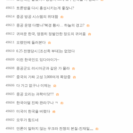
토론방을 다시 흥성시키는게 좋잖니?
49615
중공 방공 시스템의 위대함
49614
(1)
중공 운명 다했나?북경 황사… 하늘의 경고?
49613
(1)
귀여운 한국, 영원히 정벌안한 정도의 귀어움
49612
(3)
오랬만에 들러본다
49611
(1)
6.25 전쟁당시 [조선족 부대]는 없었다
49610
이런 한국인도 있다아이가~
49609
중공군도 러시아군과 같은 가 몰라
49608
(1)
중국의 가짜 고성 3,000여개 폭망중
49607
(2)
다 가고 없구나 이제는
49606
(2)
중공 요리는 과학이닷!!!
49605
(2)
한국아덜 진짜 완라구나 ㅋ
49604
(1)
미국이 한국을 버렸다
49603
(4)
모두가 힘드네
49602
언론이 말하지 않는 우크라 전쟁의 본질-진재일,,,,
49601
(1)