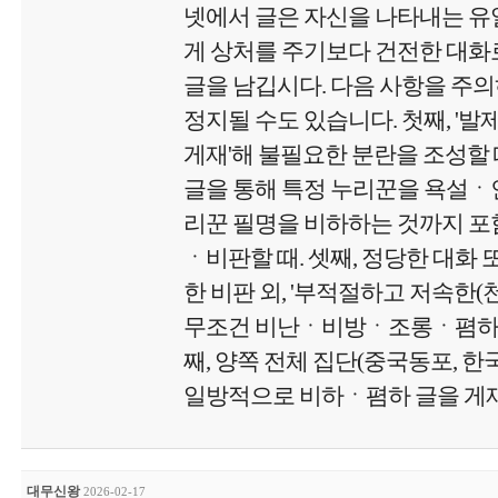
넷에서 글은 자신을 나타내는 유
게 상처를 주기보다 건전한 대화로
글을 남깁시다. 다음 사항을 주
정지될 수도 있습니다. 첫째, '
게재'해 불필요한 분란을 조성할 때
글을 통해 특정 누리꾼을 욕설
리꾼 필명을 비하하는 것까지 포함
ㆍ비판할 때. 셋째, 정당한 대화 
한 비판 외, '부적절하고 저속한
무조건 비난ㆍ비방ㆍ조롱ㆍ폄하 글
째, 양쪽 전체 집단(중국동포, 
일방적으로 비하ㆍ폄하 글을 게재
대무신왕
2026-02-17