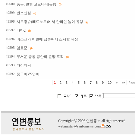
중공, 변형 코로나 대유행
49600
(2)
반스연설
49599
(2)
샤오홍슈(레드노트)에서 한국인 놀이 유행
49598
(4)
나타2
49597
(3)
머스크가 이번에 집중해서 조사할 대상
49596
임효준
49595
(4)
무서운 중공 공안의 원양 포획
49594
(1)
타이타닉
49593
중국어VS영어
49592
1
2
3
4
5
6
7
8
9
10
>
>>
Page
C
o
pyright
ⓒ
2006 연변통보 all right reserved.
webmaster@yanbianews.com
RSS