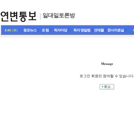
일대일토론방
동포뉴스
ㅣ
포 럼
ㅣ
독자마당
ㅣ
독자 명칼럼
ㅣ
연재물
ㅣ
문서자료실
ㅣ
8.06
(목)
Message
로그인 회원만 참여할 수 있습니다