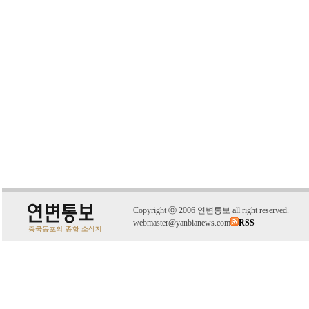
C
o
pyright
ⓒ
2006 연변통보 all right reserved.
webmaster@yanbianews.com
RSS