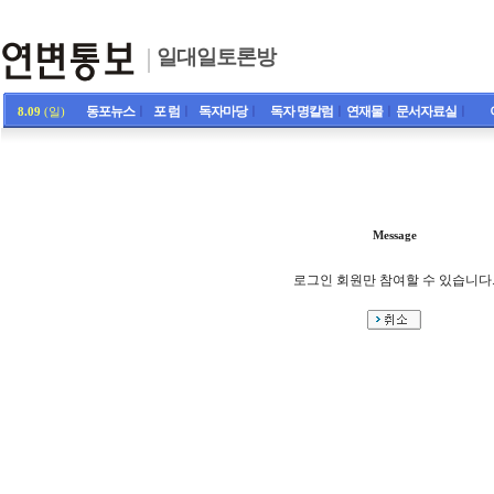
일대일토론방
동포뉴스
ㅣ
포 럼
ㅣ
독자마당
ㅣ
독자 명칼럼
ㅣ
연재물
ㅣ
문서자료실
ㅣ
8.09
(일)
Message
로그인 회원만 참여할 수 있습니다