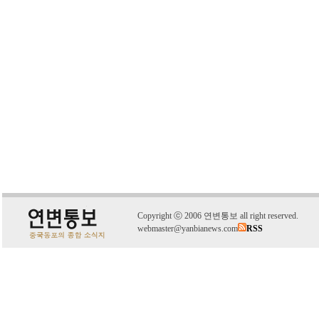
C
o
pyright
ⓒ
2006 연변통보 all right reserved.
webmaster@yanbianews.com
RSS