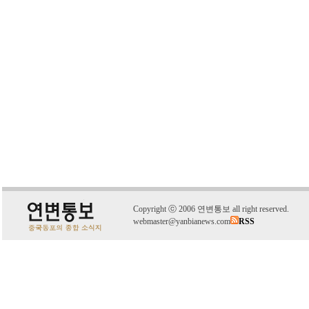
C
o
pyright
ⓒ
2006 연변통보 all right reserved.
webmaster@yanbianews.com
RSS