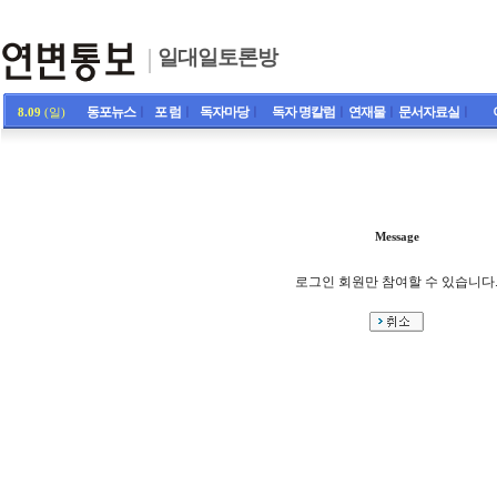
일대일토론방
동포뉴스
ㅣ
포 럼
ㅣ
독자마당
ㅣ
독자 명칼럼
ㅣ
연재물
ㅣ
문서자료실
ㅣ
8.09
(일)
Message
로그인 회원만 참여할 수 있습니다